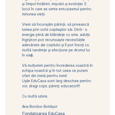
și timpul întâlnirii, mișcării și evoluției. E
locul în care se simte entuziasmul pentru
minunea vieții.
Vrem să încurajăm părinții, să privească
lumea prin ochii copilașilor săi. Dintr- o
energie plină de blândețe cu sine, adulții
îngrijitori pot recunoaște necesitățile
adevărate ale copilului și îl pot însoți cu
multă tandrețe și afecțiune pe drumul lui
în viață.
Vă mulțumim pentru încrederea voastră în
echipa noastră și în tot ceea ce putem
oferi din inimă pentru inimi!
Ușile EduCasa sunt larg deschise pentru
voi, dragi copii, părinți, educatori!!!
Cu multă iubire,
Ana Bordos-Boldișor
Fondatoarea EduCasa