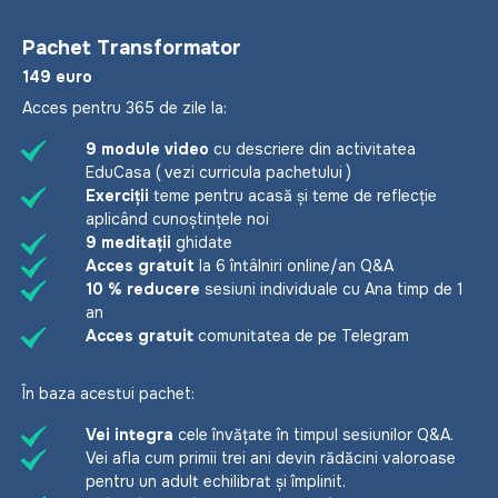
Pachet Transformator
149 euro
Acces pentru 365 de zile la:
9 module video
cu descriere din activitatea
EduCasa
( vezi curricula pachetului )
Exerciții
teme pentru acasă și teme de reflecție
aplicând cunoștințele noi
9 meditații
ghidate
Acces gratuit
la 6 întâlniri online/an Q&A
10 % reducere
sesiuni individuale cu Ana timp de 1
an
Acces gratuit
comunitatea de pe Telegram
În baza acestui pachet:
Vei integra
cele învățate în timpul sesiunilor Q&A.
Vei afla cum primii trei ani devin rădăcini valoroase
pentru un adult echilibrat și împlinit.