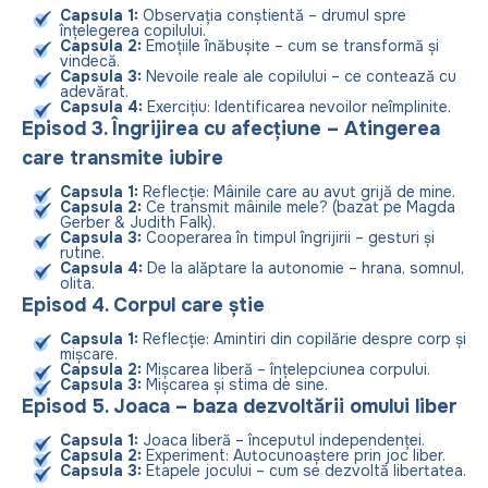
Capsula 1:
Observația conștientă – drumul spre
înțelegerea copilului.
Capsula 2:
Emoțiile înăbușite – cum se transformă și
vindecă.
Capsula 3:
Nevoile reale ale copilului – ce contează cu
adevărat.
Capsula 4:
Exercițiu: Identificarea nevoilor neîmplinite.
Episod 3. Îngrijirea cu afecțiune – Atingerea
care transmite iubire
Capsula 1:
Reflecție: Mâinile care au avut grijă de mine.
Capsula 2:
Ce transmit mâinile mele? (bazat pe Magda
Gerber & Judith Falk).
Capsula 3:
Cooperarea în timpul îngrijirii – gesturi și
rutine.
Capsula 4:
De la alăptare la autonomie – hrana, somnul,
olita.
Episod 4. Corpul care știe
Capsula 1:
Reflecție: Amintiri din copilărie despre corp și
mișcare.
Capsula 2:
Mișcarea liberă – înțelepciunea corpului.
Capsula 3:
Mișcarea și stima de sine.
Episod 5. Joaca – baza dezvoltării omului liber
Capsula 1:
Joaca liberă – începutul independenței.
Capsula 2:
Experiment: Autocunoaștere prin joc liber.
Capsula 3:
Etapele jocului – cum se dezvoltă libertatea.