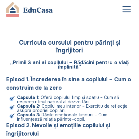
Curricula cursului pentru părinți și
îngrijitori
„Primii 3 ani ai copilului – Rădăcini pentru o viață
împlinită”
Episod 1. Încrederea în sine a copilului – Cum o
construim de la zero
Capsula 1:
Oferă copilului timp și spațiu – Cum să
respecți ritmul natural al dezvoltării.
Capsula 2:
Copilul meu interior – Exercițiu de reflecție
asupra propriei copilării.
Capsula 3:
Rănile emoționale timpurii – Cum
influențează relația părinte–copil.
Episod 2. Nevoile și emoțiile copilului și
îngrijitorului