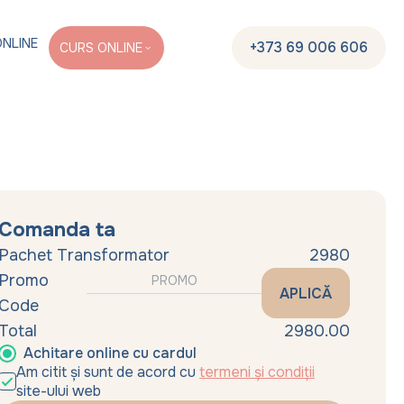
ONLINE
+373 69 006 606
CURS ONLINE
Comanda ta
Pachet Transformator
2980
Promo
APLICĂ
Code
Total
2980.00
Achitare online cu cardul
Am citit și sunt de acord cu
termeni și condiții
site-ului web