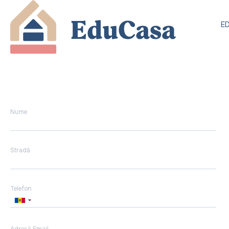
E
Nume
Stradă
Telefon